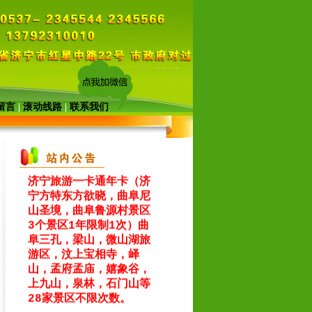
留言
|
滚动线路
|
联系我们
2026年8月暑期旅游报
价表
（点击文字查看）
济宁旅游一卡通年卡（济
宁方特东方欲晓，曲阜尼
山圣境，曲阜鲁源村景区
3个景区1年限制1次）曲
阜三孔，梁山，微山湖旅
游区，汶上宝相寺，峄
山，孟府孟庙，嬉象谷，
上九山，泉林，石门山等
28家景区不限次数。