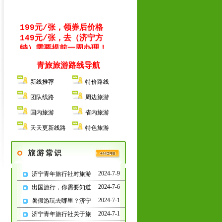
199元/张，领券后价格
149元/张，去（济宁方
特）需要提前一周办理！
青旅旅游路线导航
新线推荐
特价路线
2026年：出境旅游/国内
旅游/团队定制/研学旅
团队线路
周边旅游
行/红色教育/会务服务/
国内旅游
省内旅游
门票签证/夕阳红专列等
天天更新线路
特色旅游
济宁人旅游报名就去红星
中路
“
市政府对过青年旅
行社
”
2024-7-9
济宁青年旅行社对旅游
2024-7-6
出国旅行，你需要知道
2024-7-1
暑假游玩去哪里？济宁
提示：报名选择正规旅游
2024-7-1
济宁青年旅行社关于旅