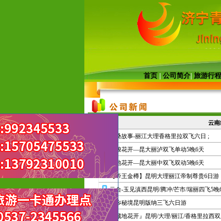
首页
|
公司简介
|
旅游行
云南
格桑故事-丽江大理香格里拉双飞六日 ;
摩梭花开—昆大丽泸双飞单动5晚6天
藏地花开—昆大丽中双飞双动5晚6天
【帝王金樽】昆明大理丽江帝制尊贵6日游
云合-玉见滇西昆明/腾冲/芒市/瑞丽四飞5
傣乡秘境昆明版纳三飞六日游
『藏地花开』昆明/大理/丽江/香格里拉西