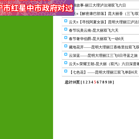
摩梭故事-丽江大理泸沽湖双飞六日
云天π【解密康巴部落】昆大丽香（三飞/
云天π【寻找阿夏女孩】昆明大理丽江泸沽
春节玩美云南-昆大丽双飞六天
春节奢华伯爵-昆大丽双飞一动6天
藏地花开——昆明大理丽江香格里拉双飞双
云深蓝——昆明大理丽江三飞6日寻蓝之旅
云天π-荣耀王朝-昆大丽（双汽）六日深度
【七色花】——昆明大理丽江双飞单卧6天
总计10页 [
1
2
3
4
5
6
7
8
9
10
]