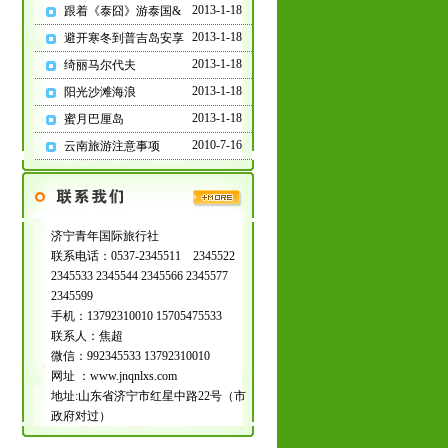
合法资质的旅行社，并签
2013-1-18
跟着《泰囧》游泰国&
订统一电子旅游合同
2013-1-18
避开寒冬到普吉岛安享
微信1:992345533
2013-1-18
绮丽马尔代夫
微信2:15705475533
微
2013-1-18
阳光沙滩海浪
信3
:13792310010
2013-1-18
蜜月巴厘岛
电话：
2010-7-16
云南旅游注意事项
2345566/2345544/2345599/
2345533/2345511
济宁青年国际旅行社
联系电话：0537-2345511 2345522
济宁周边大巴全域收客
2345533 2345544 2345566 2345577
中，参考集合地点如下：
2345599
手机：13792310010 15705475533
联系人：焦超
微信：992345533 13792310010
济宁:居然之家/人民公园/
网址 ：www.jnqnlxs.com
爱琴海
地址:山东省济宁市红星中路22号（市
曲阜:游客集散中心
政府对过）
嘉祥:银座
鱼台:新佳客多