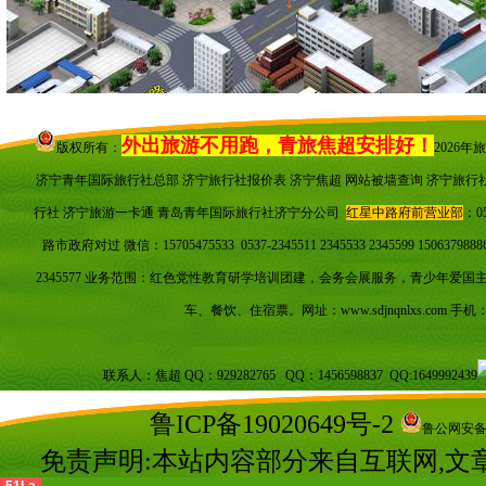
外出旅游不用跑，青旅焦超安排好！
版权所有：
2026
济宁青年国际旅行社总部 济宁旅行社报价表 济宁焦超
网站被墙查询
济宁旅行
行社 济宁旅游一卡通 青岛青年国际旅行社济宁分公司
红星中路府前营业部
：0
路市政府对过 微信：15705475533 0537-2345511 2345533 2345599 150637988
2345577 业务范围：红色党性教育研学培训团建，会务会展服务，青少年爱
车、餐饮、住宿票。
网址：
www.sdjnqnlxs.com
手机：1
联系人：焦超 QQ：929282765 QQ：1456598837 QQ:1649992439
鲁ICP备19020649号-2
鲁公网安备 3
免责声明:本站内容部分来自互联网,文