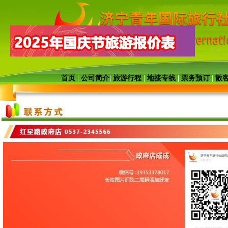
首页
|
公司简介
|
旅游行程
|
地接专线
|
票务预订
|
散