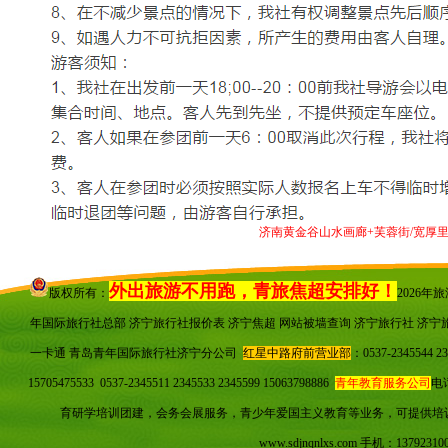
济南黄金谷山水画廊+芙蓉街/宽厚里美食精
外出旅游不用跑，青旅焦超安排好！
版权所有：
2026
年国际旅行社总部 济宁旅行社报价表 济宁焦超
网站被墙查询
济宁旅行社 济宁
一卡通 青岛青年国际旅行社济宁分公司
红星中路府前营业部
：0537-23455
15705475533 0537-2345511 2345533 2345599 15063798886
青年教育服务公司
电话
育研学培训团建，会务会展服务，青少年爱国主义教育等业务，可提供培
www.sdjnqnlxs.com
手机：137923100