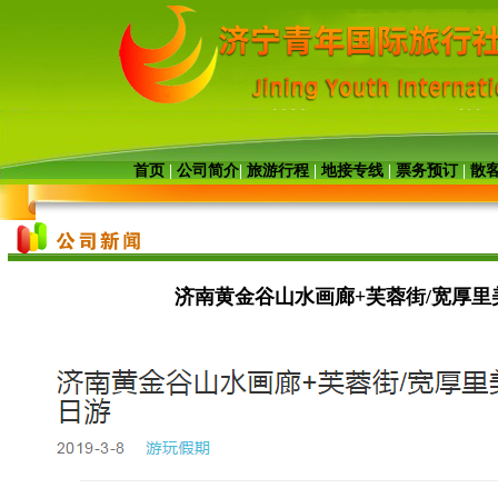
首页
|
公司简介
|
旅游行程
|
地接专线
|
票务预订
|
散
济南黄金谷山水画廊+芙蓉街/宽厚里