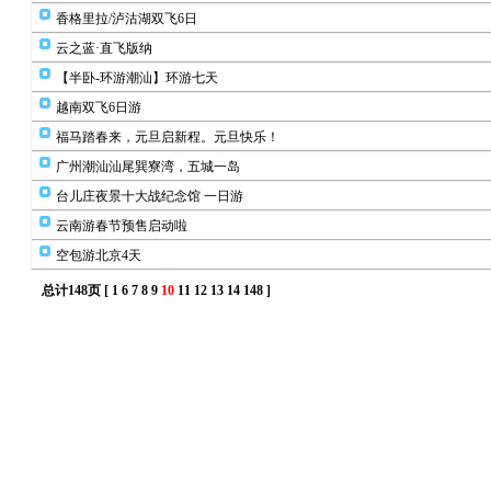
香格里拉/泸沽湖双飞6日
云之蓝·直飞版纳
【半卧-环游潮汕】环游七天
越南双飞6日游
福马踏春来，元旦启新程。元旦快乐！
广州潮汕汕尾巽寮湾，五城一岛
台儿庄夜景十大战纪念馆 一日游
云南游春节预售启动啦
空包游北京4天
总计148页 [
1
6
7
8
9
10
11
12
13
14
148
]