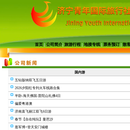
首页
|
公司简介
|
旅游行程
|
地接专线
|
票务预订
|
散
国内游
五钻版纳双飞五日游
2026夕阳红专列火车线路合集
半卧-海天佛国-普陀山礼佛4日
偏爱粤港澳
济南直飞丽江双飞6日游
春节【自在纯玩】曼芭沙
逛军博+登天安门城楼