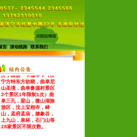
2026年8月暑期旅游报
留言
|
滚动线路
|
联系我们
价表
（点击文字查看）
济宁旅游一卡通年卡（济
宁方特东方欲晓，曲阜尼
山圣境，曲阜鲁源村景区
3个景区1年限制1次）曲
阜三孔，梁山，微山湖旅
游区，汶上宝相寺，峄
山，孟府孟庙，嬉象谷，
上九山，泉林，石门山等
28家景区不限次数。