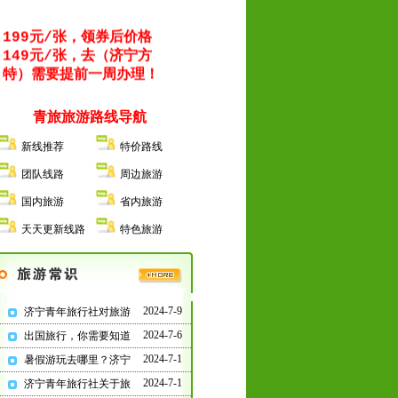
199元/张，领券后价格
149元/张，去（济宁方
特）需要提前一周办理！
青旅旅游路线导航
2026年：出境旅游/国内
新线推荐
特价路线
旅游/团队定制/研学旅
行/红色教育/会务服务/
团队线路
周边旅游
门票签证/夕阳红专列等
国内旅游
省内旅游
天天更新线路
特色旅游
济宁人旅游报名就去红星
中路
“
市政府对过青年旅
行社
”
2024-7-9
济宁青年旅行社对旅游
2024-7-6
出国旅行，你需要知道
2024-7-1
暑假游玩去哪里？济宁
提示：报名选择正规旅游
合法资质的旅行社，并签
2024-7-1
济宁青年旅行社关于旅