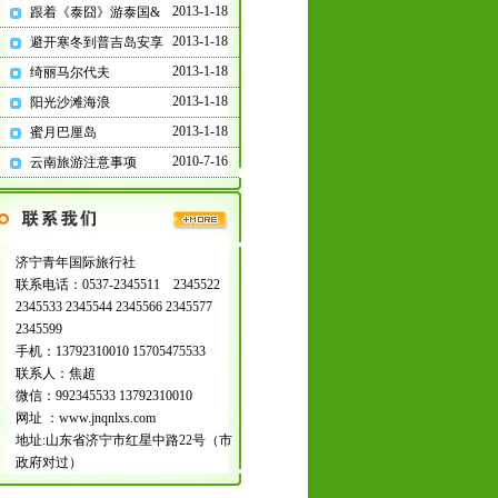
订统一电子旅游合同
2013-1-18
跟着《泰囧》游泰国&
2013-1-18
避开寒冬到普吉岛安享
微信1:992345533
微信2:15705475533
微
2013-1-18
绮丽马尔代夫
信3
:13792310010
2013-1-18
阳光沙滩海浪
电话：
2013-1-18
蜜月巴厘岛
2345566/2345544/2345599/
2345533/2345511
2010-7-16
云南旅游注意事项
济宁青年国际旅行社
济宁周边大巴全域收客
联系电话：0537-2345511 2345522
中，参考集合地点如下：
2345533 2345544 2345566 2345577
2345599
手机：13792310010 15705475533
联系人：焦超
济宁:居然之家/人民公园/
微信：992345533 13792310010
爱琴海
网址 ：www.jnqnlxs.com
曲阜:游客集散中心
地址:山东省济宁市红星中路22号（市
嘉祥:银座
鱼台:新佳客多
政府对过）
汶上:联民超市对面